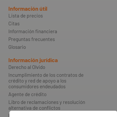
Información útil
Lista de precios
Citas
Información financiera
Preguntas frecuentes
Glosario
Información jurídica
Derecho al Olvido
Incumplimiento de los contratos de
crédito y red de apoyo a los
consumidores endeudados
Agente de crédito
Libro de reclamaciones y resolución
alternativa de conflictos
Política de privacidad