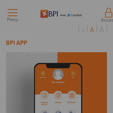
Menu
Acce
A
A
A
BPI APP