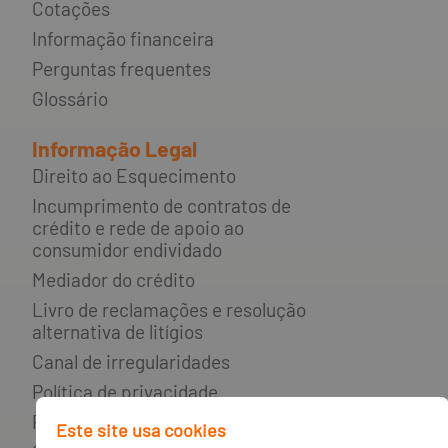
Cotações
Informação financeira
Perguntas frequentes
Glossário
Informação Legal
Direito ao Esquecimento
Incumprimento de contratos de
crédito e rede de apoio ao
consumidor endividado
Mediador do crédito
Livro de reclamações e resolução
alternativa de litígios
Canal de irregularidades
Política de privacidade
Política de cookies
Este site usa cookies