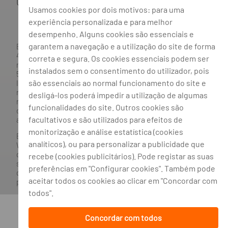
Gestão de cookies
Usamos cookies por dois motivos: para uma
experiência personalizada e para melhor
desempenho. Alguns cookies são essenciais e
garantem a navegação e a utilização do site de forma
BANCO BPI, S.A., com sede na Avenida da Boavista, 1117,
4100-129 Porto; Capital Social: € 1 293 063 324,98; matriculada
correta e segura. Os cookies essenciais podem ser
na CRC Porto sob o número de matrícula PTIRNMJ 501 214
instalados sem o consentimento do utilizador, pois
534, como o número de identificação fiscal 501 214 534.
são essenciais ao normal funcionamento do site e
Intermediário financeiro registado na CMVM com o n° 300 e
no Banco de Portugal sob o código n° 10. Agente de Seguros
desligá-los poderá impedir a utilização de algumas
n.º 419527591, registado junto da Autoridade de Supervisão
funcionalidades do site. Outros cookies são
de Seguros e Fundos de Pensões em 21/01/2019, e autorizado
facultativos e são utilizados para efeitos de
a exercer atividade nos Ramos de Seguro Vida e Não Vida.
monitorização e análise estatística (cookies
Banco BPI ©. Todos os direitos reservados.
analíticos), ou para personalizar a publicidade que
Website
Acessível.
O Banco BPI não se responsabiliza por
quaisquer traduções do site efetuadas através do browser,
recebe (cookies publicitários). Pode registar as suas
sendo a versão em língua portuguesa a única versão oficial,
preferências em "Configurar cookies". Também pode
que prevalecerá em qualquer caso. Este site encontra-se em
aceitar todos os cookies ao clicar em "Concordar com
processo de adoção do novo acordo ortográfico.
todos".
Concordar com todos