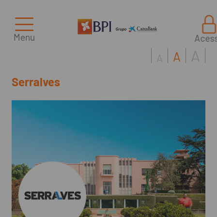
Menu
Aces
A
A
A
Serralves