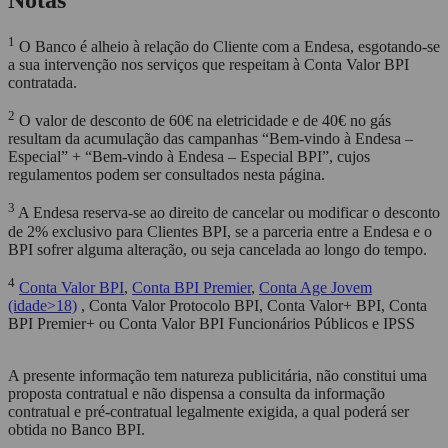
1
O Banco é alheio à relação do Cliente com a Endesa, esgotando-se
a sua intervenção nos serviços que respeitam à Conta Valor BPI
contratada.
2
O valor de desconto de 60€ na eletricidade e de 40€ no gás
resultam da acumulação das campanhas “Bem-vindo à Endesa –
Especial” + “Bem-vindo à Endesa – Especial BPI”, cujos
regulamentos podem ser consultados nesta página.
3
A Endesa reserva-se ao direito de cancelar ou modificar o desconto
de 2% exclusivo para Clientes BPI, se a parceria entre a Endesa e o
BPI sofrer alguma alteração, ou seja cancelada ao longo do tempo.
4
Conta Valor BPI
,
Conta BPI Premier
,
Conta Age Jovem
(idade>18)
, Conta Valor Protocolo BPI, Conta Valor+ BPI, Conta
BPI Premier+ ou Conta Valor BPI Funcionários Públicos e IPSS
A presente informação tem natureza publicitária, não constitui uma
proposta contratual e não dispensa a consulta da informação
contratual e pré-contratual legalmente exigida, a qual poderá ser
obtida no Banco BPI.