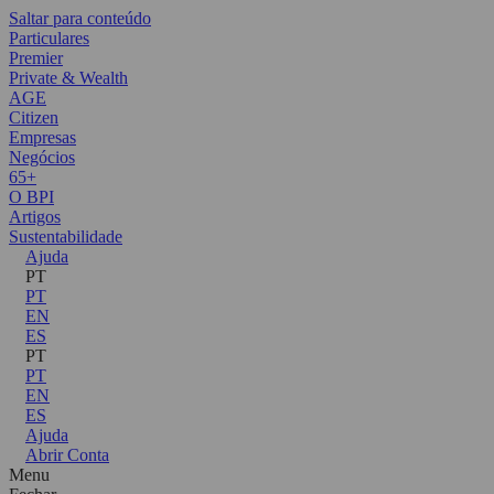
Saltar para conteúdo
Particulares
Premier
Private & Wealth
AGE
Citizen
Empresas
Negócios
65+
O BPI
Artigos
Sustentabilidade
Ajuda
PT
PT
EN
ES
PT
PT
EN
ES
Ajuda
Abrir Conta
Menu