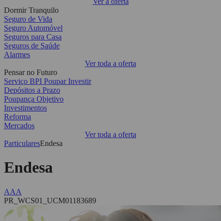
Ver a oferta
Dormir Tranquilo
Seguro de Vida
Seguro Automóvel
Seguros para Casa
Seguros de Saúde
Alarmes
Ver toda a oferta
Pensar no Futuro
Serviço BPI Poupar Investir
Depósitos a Prazo
Poupança Objetivo
Investimentos
Reforma
Mercados
Ver toda a oferta
Particulares
Endesa
Endesa
A
A
A
PR_WCS01_UCM01183689