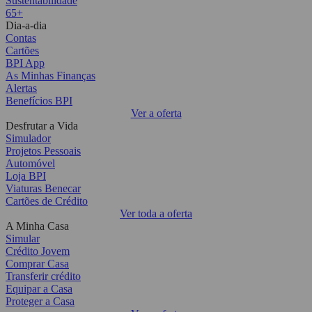
Sustentabilidade
65+
Dia-a-dia
Contas
Cartões
BPI App
As Minhas Finanças
Alertas
Benefícios BPI
Ver a oferta
Desfrutar a Vida
Simulador
Projetos Pessoais
Automóvel
Loja BPI
Viaturas Benecar
Cartões de Crédito
Ver toda a oferta
A Minha Casa
Simular
Crédito Jovem
Comprar Casa
Transferir crédito
Equipar a Casa
Proteger a Casa