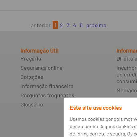
anterior
1
2
3
4
5
próximo
Informação Útil
Informa
Preçário
Direito
Segurança online
Incumpr
de crédi
Cotações
consumi
Informação financeira
Mediado
Perguntas frequentes
Livro d
Glossário
resoluçã
Este site usa cookies
litígios
Usamos cookies por dois motivo
Canal de
desempenho. Alguns cookies são
Política
de forma correta e segura. Os 