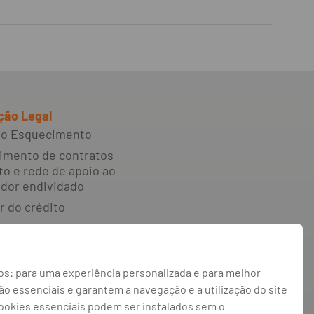
ção Legal
 ao Esquecimento
imento de contratos
to e rede de apoio ao
dor endividado
r do crédito
e reclamações e
o alternativa de
s: para uma experiência personalizada e para melhor
 irregularidades
 essenciais e garantem a navegação e a utilização do site
 de privacidade
cookies essenciais podem ser instalados sem o