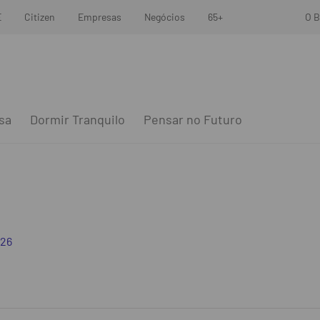
E
Citizen
Empresas
Negócios
65+
O B
sa
Dormir Tranquilo
Pensar no Futuro
026