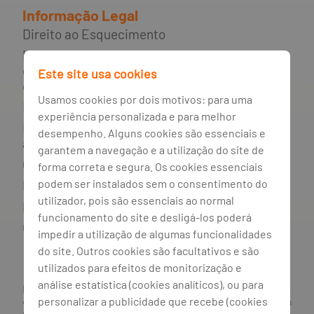
Informação Legal
Direito ao Esquecimento
Incumprimento de contratos de
crédito e rede de apoio ao
Este site usa cookies
consumidor endividado
Usamos cookies por dois motivos: para uma
Mediador do crédito
experiência personalizada e para melhor
Livro de reclamações e resolução
desempenho. Alguns cookies são essenciais e
alternativa de litígios
garantem a navegação e a utilização do site de
Canal de irregularidades
forma correta e segura. Os cookies essenciais
podem ser instalados sem o consentimento do
Política de privacidade
utilizador, pois são essenciais ao normal
Política de cookies
funcionamento do site e desligá-los poderá
Gestão de cookies
impedir a utilização de algumas funcionalidades
do site. Outros cookies são facultativos e são
utilizados para efeitos de monitorização e
análise estatística (cookies analíticos), ou para
BANCO BPI, S.A., com sede na Avenida da Boavista, 1117,
personalizar a publicidade que recebe (cookies
4100-129 Porto; Capital Social: € 1 293 063 324,98; matriculada