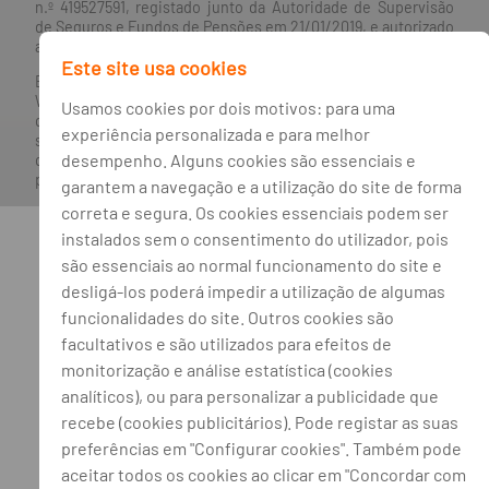
n.º 419527591, registado junto da Autoridade de Supervisão
de Seguros e Fundos de Pensões em 21/01/2019, e autorizado
a exercer atividade nos Ramos de Seguro Vida e Não Vida.
Este site usa cookies
Banco BPI ©. Todos os direitos reservados.
Website
Acessível.
O Banco BPI não se responsabiliza por
Usamos cookies por dois motivos: para uma
quaisquer traduções do site efetuadas através do browser,
experiência personalizada e para melhor
sendo a versão em língua portuguesa a única versão oficial,
desempenho. Alguns cookies são essenciais e
que prevalecerá em qualquer caso. Este site encontra-se em
processo de adoção do novo acordo ortográfico.
garantem a navegação e a utilização do site de forma
correta e segura. Os cookies essenciais podem ser
instalados sem o consentimento do utilizador, pois
são essenciais ao normal funcionamento do site e
desligá-los poderá impedir a utilização de algumas
funcionalidades do site. Outros cookies são
facultativos e são utilizados para efeitos de
monitorização e análise estatística (cookies
analíticos), ou para personalizar a publicidade que
recebe (cookies publicitários). Pode registar as suas
preferências em "Configurar cookies". Também pode
aceitar todos os cookies ao clicar em "Concordar com