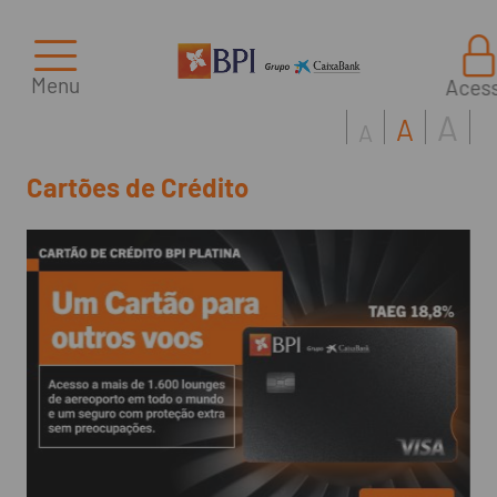
Menu
Aces
A
A
A
Cartões de Crédito