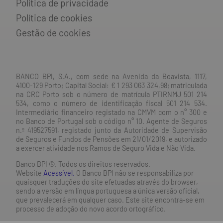
Política de privacidade
Política de cookies
Gestão de cookies
BANCO BPI, S.A., com sede na Avenida da Boavista, 1117,
4100-129 Porto; Capital Social: € 1 293 063 324,98; matriculada
na CRC Porto sob o número de matrícula PTIRNMJ 501 214
534, como o número de identificação fiscal 501 214 534.
Intermediário financeiro registado na CMVM com o n° 300 e
no Banco de Portugal sob o código n° 10. Agente de Seguros
n.º 419527591, registado junto da Autoridade de Supervisão
de Seguros e Fundos de Pensões em 21/01/2019, e autorizado
a exercer atividade nos Ramos de Seguro Vida e Não Vida.
Banco BPI ©. Todos os direitos reservados.
Website
Acessível.
O Banco BPI não se responsabiliza por
quaisquer traduções do site efetuadas através do browser,
sendo a versão em língua portuguesa a única versão oficial,
que prevalecerá em qualquer caso. Este site encontra-se em
processo de adoção do novo acordo ortográfico.