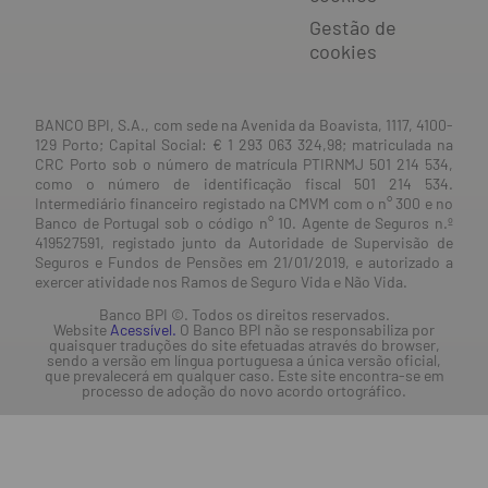
Gestão de
cookies
BANCO BPI, S.A., com sede na Avenida da Boavista, 1117, 4100-
129 Porto; Capital Social: € 1 293 063 324,98; matriculada na
CRC Porto sob o número de matrícula PTIRNMJ 501 214 534,
como o número de identificação fiscal 501 214 534.
Intermediário financeiro registado na CMVM com o n° 300 e no
Banco de Portugal sob o código n° 10. Agente de Seguros n.º
419527591, registado junto da Autoridade de Supervisão de
Seguros e Fundos de Pensões em 21/01/2019, e autorizado a
exercer atividade nos Ramos de Seguro Vida e Não Vida.
Banco BPI ©. Todos os direitos reservados.
Website
Acessível.
O Banco BPI não se responsabiliza por
quaisquer traduções do site efetuadas através do browser,
sendo a versão em língua portuguesa a única versão oficial,
que prevalecerá em qualquer caso. Este site encontra-se em
processo de adoção do novo acordo ortográfico.