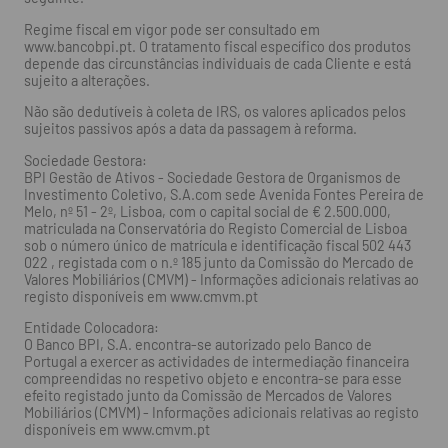
Regime fiscal em vigor pode ser consultado em
www.bancobpi.pt. O tratamento fiscal específico dos produtos
depende das circunstâncias individuais de cada Cliente e está
sujeito a alterações.
Não são dedutíveis à coleta de IRS, os valores aplicados pelos
sujeitos passivos após a data da passagem à reforma.
Sociedade Gestora:
BPI Gestão de Ativos - Sociedade Gestora de Organismos de
Investimento Coletivo, S.A.com sede Avenida Fontes Pereira de
Melo, nº 51 - 2º, Lisboa, com o capital social de € 2.500.000,
matriculada na Conservatória do Registo Comercial de Lisboa
sob o número único de matrícula e identificação fiscal 502 443
022 , registada com o n.º 185 junto da Comissão do Mercado de
Valores Mobiliários (CMVM) - Informações adicionais relativas ao
registo disponíveis em www.cmvm.pt
Entidade Colocadora:
O Banco BPI, S.A. encontra-se autorizado pelo Banco de
Portugal a exercer as actividades de intermediação financeira
compreendidas no respetivo objeto e encontra-se para esse
efeito registado junto da Comissão de Mercados de Valores
Mobiliários (CMVM) - Informações adicionais relativas ao registo
disponíveis em www.cmvm.pt