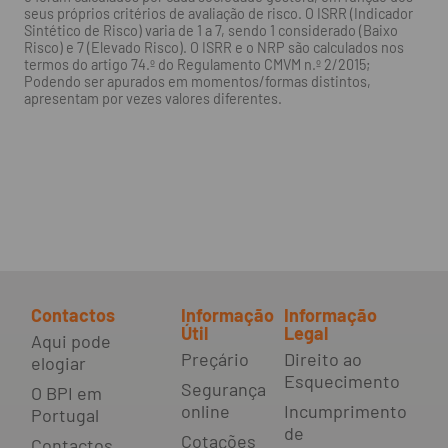
seus próprios critérios de avaliação de risco. O ISRR (Indicador
Sintético de Risco) varia de 1 a 7, sendo 1 considerado (Baixo
Risco) e 7 (Elevado Risco). O ISRR e o NRP são calculados nos
termos do artigo 74.º do Regulamento CMVM n.º 2/2015;
Podendo ser apurados em momentos/formas distintos,
apresentam por vezes valores diferentes.
Contactos
Informação
Informação
Útil
Legal
Aqui pode
Preçário
Direito ao
elogiar
Esquecimento
Segurança
O BPI em
online
Incumprimento
Portugal
de
Cotações
Contactos