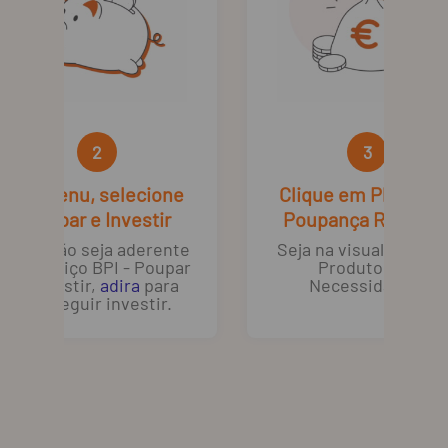
2
3
No menu, selecione
Clique em Planos d
Poupar e Investir
Poupança Reform
Caso não seja aderente
Seja na visualização 
ao Serviço BPI - Poupar
Produtos ou
e Investir,
adira
para
Necessidades.
conseguir investir.