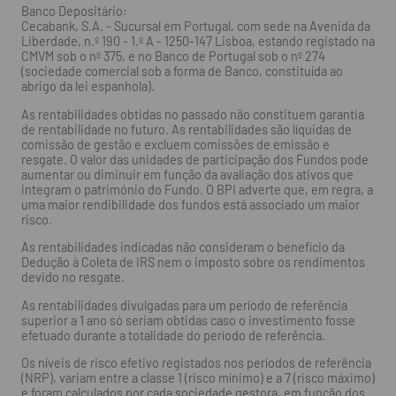
Banco Depositário:
Cecabank, S.A. - Sucursal em Portugal, com sede na Avenida da
Liberdade, n.º 190 - 1.º A - 1250-147 Lisboa, estando registado na
CMVM sob o nº 375, e no Banco de Portugal sob o nº 274
(sociedade comercial sob a forma de Banco, constituída ao
abrigo da lei espanhola).
As rentabilidades obtidas no passado não constituem garantia
de rentabilidade no futuro. As rentabilidades são líquidas de
comissão de gestão e excluem comissões de emissão e
resgate. O valor das unidades de participação dos Fundos pode
aumentar ou diminuir em função da avaliação dos ativos que
integram o património do Fundo. O BPI adverte que, em regra, a
uma maior rendibilidade dos fundos está associado um maior
risco.
As rentabilidades indicadas não consideram o benefício da
Dedução à Coleta de IRS nem o imposto sobre os rendimentos
devido no resgate.
As rentabilidades divulgadas para um período de referência
superior a 1 ano só seriam obtidas caso o investimento fosse
efetuado durante a totalidade do período de referência.
Os níveis de risco efetivo registados nos períodos de referência
(NRP), variam entre a classe 1 (risco mínimo) e a 7 (risco máximo)
e foram calculados por cada sociedade gestora, em função dos