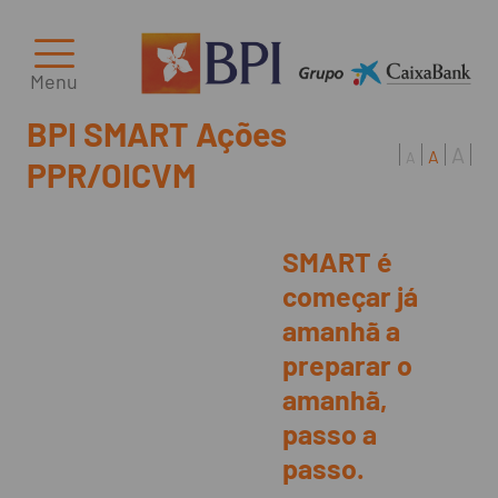
Menu
BPI SMART Ações
A
A
A
PPR/OICVM
SMART é
começar já
amanhã a
preparar o
amanhã,
passo a
passo.