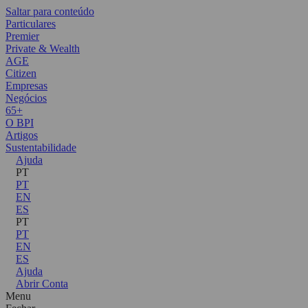
Saltar para conteúdo
Particulares
Premier
Private & Wealth
AGE
Citizen
Empresas
Negócios
65+
O BPI
Artigos
Sustentabilidade
Ajuda
PT
PT
EN
ES
PT
PT
EN
ES
Ajuda
Abrir Conta
Menu