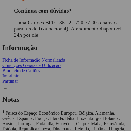
Continua com dúvidas?
Linha Cartões BPI: +351 21 720 77 00 (chamada
para a rede fixa nacional).
Atendimento disponível
24h por dia.
Informação
Ficha de Informação Normalizada
Condições Gerais de Utilização
Bloqueio de Cartões
Imprimir
Partilhar
Notas
1
Países do Espaço Económico Europeu: Bélgica, Alemanha,
Grécia, Espanha, França, Irlanda, Itália, Luxemburgo, Holanda,
Áustria, Portugal, Finlândia, Eslovénia, Chipre, Malta, Eslováquia,
Estónia, República Checa, Dinamarca, Letónia, Lituânia, Hungria,