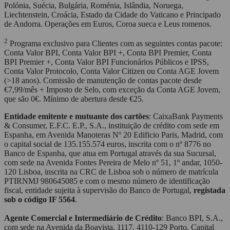
Polónia, Suécia, Bulgária, Roménia, Islândia, Noruega,
Liechtenstein, Croácia, Estado da Cidade do Vaticano e Principado
de Andorra. Operações em Euros, Coroa sueca e Leus romenos.
2
Programa exclusivo para Clientes com as seguintes contas pacote:
Conta Valor BPI, Conta Valor BPI +, Conta BPI Premier, Conta
BPI Premier +, Conta Valor BPI Funcionários Públicos e IPSS,
Conta Valor Protocolo, Conta Valor Citizen ou Conta AGE Jovem
(>18 anos). Comissão de manutenção de contas pacote desde
€7,99/mês + Imposto de Selo, com exceção da Conta AGE Jovem,
que são 0€. Mínimo de abertura desde €25.
Entidade emitente e mutuante dos cartões
: CaixaBank Payments
& Consumer, E.F.C. E.P., S.A., instituição de crédito com sede em
Espanha, em Avenida Manoteras Nº 20 Edificio Paris, Madrid, com
o capital social de 135.155.574 euros, inscrita com o nº 8776 no
Banco de Espanha, que atua em Portugal através da sua Sucursal,
com sede na Avenida Fontes Pereira de Melo nº 51, 1º andar, 1050-
120 Lisboa, inscrita na CRC de Lisboa sob o número de matrícula
PTIRNMJ 980645085 e com o mesmo número de identificação
fiscal, entidade sujeita à supervisão do Banco de Portugal,
registada
sob o código IF 5564
.
Agente Comercial e Intermediário de Crédito
: Banco BPI, S.A.,
com sede na Avenida da Boavista, 1117, 4110-129 Porto, Capital