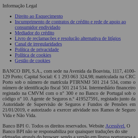
Informação Legal
Direito ao Esquecimento
Incumprimento de contratos de crédito e rede de apoio ao
consumidor endividado
Mediador do crédito
Livro de reclamações e resolução alternativa de litígios
Canal de irregularidades
Política de privacidade
Política de cookies
Gestão de cookies
BANCO BPI, S.A., com sede na Avenida da Boavista, 1117, 4100-
129 Porto; Capital Social: € 1 293 063 324,98; matriculada na CRC
Porto sob o número de matrícula PTIRNMJ 501 214 534, como o
número de identificação fiscal 501 214 534. Intermediário financeiro
registado na CMVM com o n° 300 e no Banco de Portugal sob o
código n° 10. Agente de Seguros n.º 419527591, registado junto da
Autoridade de Supervisão de Seguros e Fundos de Pensões em
21/01/2019, e autorizado a exercer atividade nos Ramos de Seguro
Vida e Não Vida.
Banco BPI ©. Todos os direitos reservados. Website
Acessível.
O
Banco BPI não se responsabiliza por quaisquer traduções do site
efetuadas através do browser, sendo a versão em língua portuguesa a