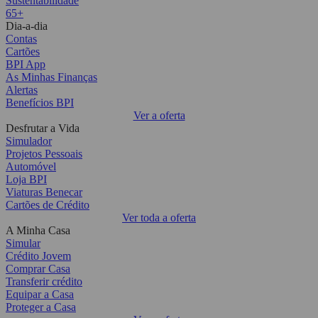
Sustentabilidade
65+
Dia-a-dia
Contas
Cartões
BPI App
As Minhas Finanças
Alertas
Benefícios BPI
Ver a oferta
Desfrutar a Vida
Simulador
Projetos Pessoais
Automóvel
Loja BPI
Viaturas Benecar
Cartões de Crédito
Ver toda a oferta
A Minha Casa
Simular
Crédito Jovem
Comprar Casa
Transferir crédito
Equipar a Casa
Proteger a Casa