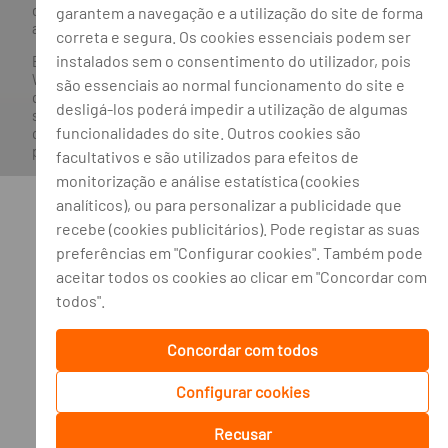
de Seguros e Fundos de Pensões em 21/01/2019, e autorizado
garantem a navegação e a utilização do site de forma
a exercer atividade nos Ramos de Seguro Vida e Não Vida.
correta e segura. Os cookies essenciais podem ser
instalados sem o consentimento do utilizador, pois
Banco BPI ©. Todos os direitos reservados.
Website
Acessível.
O Banco BPI não se responsabiliza por
são essenciais ao normal funcionamento do site e
quaisquer traduções do site efetuadas através do browser,
desligá-los poderá impedir a utilização de algumas
sendo a versão em língua portuguesa a única versão oficial,
funcionalidades do site. Outros cookies são
que prevalecerá em qualquer caso. Este site encontra-se em
processo de adoção do novo acordo ortográfico.
facultativos e são utilizados para efeitos de
monitorização e análise estatística (cookies
analíticos), ou para personalizar a publicidade que
recebe (cookies publicitários). Pode registar as suas
preferências em "Configurar cookies". Também pode
aceitar todos os cookies ao clicar em "Concordar com
todos".
Concordar com todos
Configurar cookies
Recusar