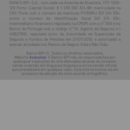
BANCO BPI, S.A., com sede na Avenida da Boavista, 1117, 4100-
129 Porto; Capital Social: € 1 293 063 324,98; matriculada na
CRC Porto sob o número de matrícula PTIRNMJ 501 214 534,
como o número de identificação fiscal 501 214 534.
Intermediário financeiro registado na CMVM com o n° 300 e no
Banco de Portugal sob o código n° 10. Agente de Seguros n.º
419527591, registado junto da Autoridade de Supervisão de
Seguros e Fundos de Pensões em 21/01/2019, e autorizado a
exercer atividade nos Ramos de Seguro Vida e Não Vida.
Banco BPI ©. Todos os direitos reservados.
Website
Acessível.
O Banco BPI não se responsabiliza por
quaisquer traduções do site efetuadas através do browser,
sendo a versão em língua portuguesa a única versão oficial,
que prevalecerá em qualquer caso. Este site encontra-se em
processo de adoção do novo acordo ortográfico.