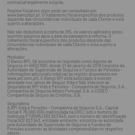
contratual legalmente exigida.
Regime fiscal em vigor pode ser consultado em
www.bancobpi.pt. O tratamento fiscal específico dos produtos
depende das circunstâncias individuais de cada Cliente e está
sujeito a alterações.
Não são dedutíveis à coleta de IRS, os valores aplicados pelos
sujeitos passivos após a data da passagem à reforma. O
tratamento fiscal específico dos produtos depende das
circunstâncias individuais de cada Cliente e está sujeito a
alterações.
Mediador
O Banco BPI, SA encontra-se registado como Agente de
Seguros nº 419527591, desde 21 de janeiro de 2019 (registos da
Autoridade de Supervisão de Seguros e Fundos de Pensões -
informações adicionais relativas ao registo disponíveis em
www.asf.com.pt). O Banco BPI está autorizado a exercer
atividade nos ramos de Seguro Vida e Não Vida com as
Seguradoras BPI Vida e Pensões - Companhia de Seguros, S.A.,
Companhia de Seguros Allianz Portugal, S.A. e COSEC -
Companhia de Seguro de Créditos, S.A.
Seguradora
A BPI Vida e Pensões - Companhia de Seguros S.A., Capital
Social € 76.000.000; matriculada na CRCL sob o número de
matrícula PTIRNMJ 502 623 543, com o número de identificação
fiscal 502 623 543, entidade emitente, encontra-se autorizada
pela Autoridade de Supervisão de Seguros e Fundos de
Pensões a exercer as atividades compreendidas no respetivo
objeto.