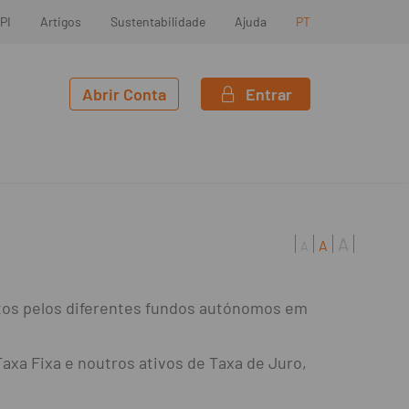
PI
Artigos
Sustentabilidade
Ajuda
PT
Abrir Conta
Entrar
A
A
A
entos pelos diferentes fundos autónomos em
xa Fixa e noutros ativos de Taxa de Juro,