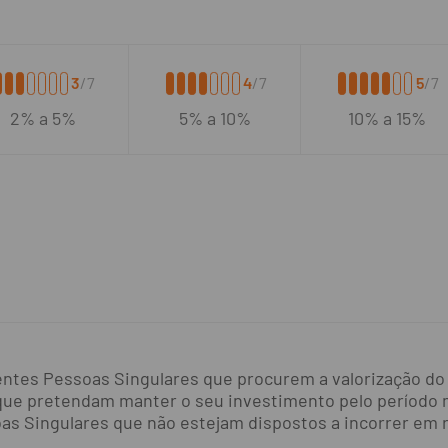
3
/7
4
/7
5
/7
2% a 5%
5% a 10%
10% a 15%
entes Pessoas Singulares que procurem a valorização do 
que pretendam manter o seu investimento pelo período 
s Singulares que não estejam dispostos a incorrer em ri