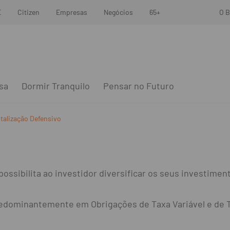
E
Citizen
Empresas
Negócios
65+
O B
sa
Dormir Tranquilo
Pensar no Futuro
talização Defensivo
 possibilita ao investidor diversificar os seus investim
redominantemente em Obrigações de Taxa Variável e de Ta