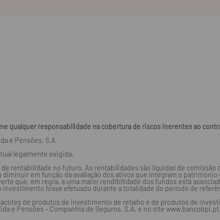
e qualquer responsabilidade na cobertura de riscos inerentes ao contr
ida e Pensões, S.A
tual legalmente exigida.
 de rentabilidade no futuro. As rentabilidades são líquidas de comissão
 diminuir em função da avaliação dos ativos que integram o património
verte que, em regra, a uma maior rendibilidade dos fundos está associa
o investimento fosse efetuado durante a totalidade do período de referê
(Pacotes de produtos de investimento de retalho e de produtos de inv
Vida e Pensões – Companhia de Seguros, S.A, e no site www.bancobpi.pt