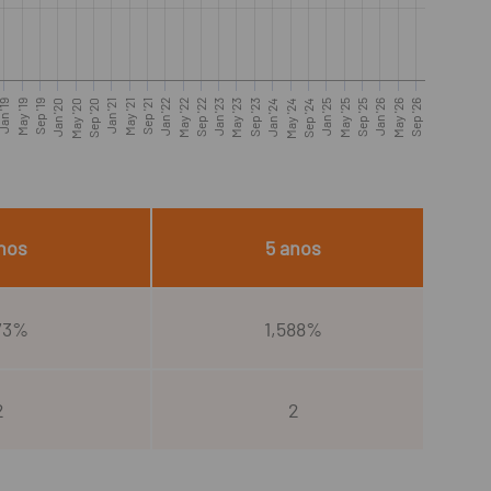
an '19
May '19
Sep '19
Jan '20
May '20
Sep '20
Jan '21
May '21
Sep '21
Jan '22
May '22
Sep '22
Jan '23
May '23
Sep '23
Jan '24
May '24
Sep '24
Jan '25
May '25
Sep '25
Jan '26
May '26
Sep '26
nos
5 anos
73%
1,588%
2
2