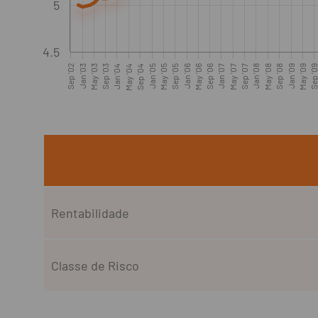
5
4.5
Sep '02
Jan '03
May '03
Sep '03
Jan '04
May '04
Sep '04
Jan '05
May '05
Sep '05
Jan '06
May '06
Sep '06
Jan '07
May '07
Sep '07
Jan '08
May '08
Sep '08
Jan '09
May '09
Sep '0
Rentabilidade
Classe de Risco