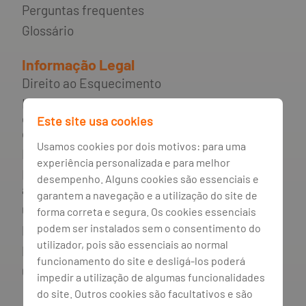
Perguntas frequentes
Glossário
Informação Legal
Direito ao Esquecimento
Incumprimento de contratos de
crédito e rede de apoio ao
Este site usa cookies
consumidor endividado
Usamos cookies por dois motivos: para uma
Mediador do crédito
experiência personalizada e para melhor
Livro de reclamações e resolução
desempenho. Alguns cookies são essenciais e
alternativa de litígios
garantem a navegação e a utilização do site de
Canal de irregularidades
forma correta e segura. Os cookies essenciais
podem ser instalados sem o consentimento do
Política de privacidade
utilizador, pois são essenciais ao normal
Política de cookies
funcionamento do site e desligá-los poderá
Gestão de cookies
impedir a utilização de algumas funcionalidades
do site. Outros cookies são facultativos e são