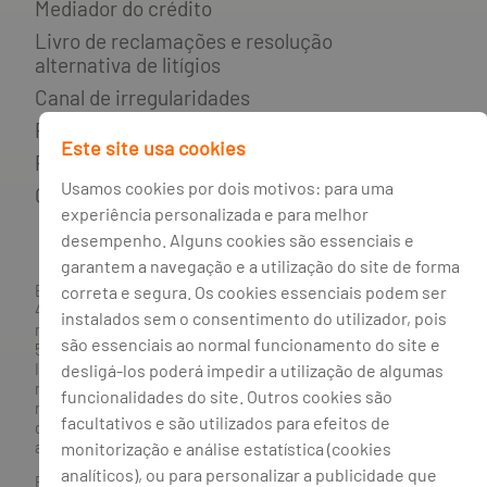
Mediador do crédito
Livro de reclamações e resolução
alternativa de litígios
Canal de irregularidades
Política de privacidade
Este site usa cookies
Política de cookies
Usamos cookies por dois motivos: para uma
Gestão de cookies
experiência personalizada e para melhor
desempenho. Alguns cookies são essenciais e
garantem a navegação e a utilização do site de forma
correta e segura. Os cookies essenciais podem ser
BANCO BPI, S.A., com sede na Avenida da Boavista, 1117,
4100-129 Porto; Capital Social: € 1 293 063 324,98; matriculada
instalados sem o consentimento do utilizador, pois
na CRC Porto sob o número de matrícula PTIRNMJ 501 214
são essenciais ao normal funcionamento do site e
534, como o número de identificação fiscal 501 214 534.
desligá-los poderá impedir a utilização de algumas
Intermediário financeiro registado na CMVM com o n° 300 e
no Banco de Portugal sob o código n° 10. Agente de Seguros
funcionalidades do site. Outros cookies são
n.º 419527591, registado junto da Autoridade de Supervisão
facultativos e são utilizados para efeitos de
de Seguros e Fundos de Pensões em 21/01/2019, e autorizado
monitorização e análise estatística (cookies
a exercer atividade nos Ramos de Seguro Vida e Não Vida.
analíticos), ou para personalizar a publicidade que
Banco BPI ©. Todos os direitos reservados.