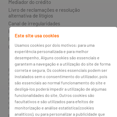
Mediador do crédito
Livro de reclamações e resolução
alternativa de litígios
Canal de irregularidades
Política de privacidade
Este site usa cookies
Política de cookies
Usamos cookies por dois motivos: para uma
Gestão de cookies
experiência personalizada e para melhor
desempenho. Alguns cookies são essenciais e
garantem a navegação e a utilização do site de forma
correta e segura. Os cookies essenciais podem ser
BANCO BPI, S.A., com sede na Avenida da Boavista, 1117,
4100-129 Porto; Capital Social: € 1 293 063 324,98; matriculada
instalados sem o consentimento do utilizador, pois
na CRC Porto sob o número de matrícula PTIRNMJ 501 214
são essenciais ao normal funcionamento do site e
534, como o número de identificação fiscal 501 214 534.
desligá-los poderá impedir a utilização de algumas
Intermediário financeiro registado na CMVM com o n° 300 e
no Banco de Portugal sob o código n° 10. Agente de Seguros
funcionalidades do site. Outros cookies são
n.º 419527591, registado junto da Autoridade de Supervisão
facultativos e são utilizados para efeitos de
de Seguros e Fundos de Pensões em 21/01/2019, e autorizado
monitorização e análise estatística (cookies
a exercer atividade nos Ramos de Seguro Vida e Não Vida.
analíticos), ou para personalizar a publicidade que
Banco BPI ©. Todos os direitos reservados.