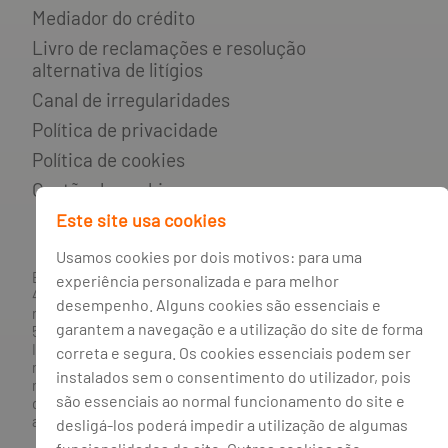
Mediador do crédito
Livro de reclamações e resolução
alternativa de litígios
Canal de irregularidades
Política de privacidade
Política de cookies
Gestão de cookies
Este site usa cookies
Usamos cookies por dois motivos: para uma
BANCO BPI, S.A., com sede na Avenida da Boavista, 1117,
experiência personalizada e para melhor
4100-129 Porto; Capital Social: € 1 293 063 324,98; matriculada
desempenho. Alguns cookies são essenciais e
na CRC Porto sob o número de matrícula PTIRNMJ 501 214
garantem a navegação e a utilização do site de forma
534, como o número de identificação fiscal 501 214 534.
Intermediário financeiro registado na CMVM com o n° 300 e
correta e segura. Os cookies essenciais podem ser
no Banco de Portugal sob o código n° 10. Agente de Seguros
instalados sem o consentimento do utilizador, pois
n.º 419527591, registado junto da Autoridade de Supervisão
são essenciais ao normal funcionamento do site e
de Seguros e Fundos de Pensões em 21/01/2019, e autorizado
a exercer atividade nos Ramos de Seguro Vida e Não Vida.
desligá-los poderá impedir a utilização de algumas