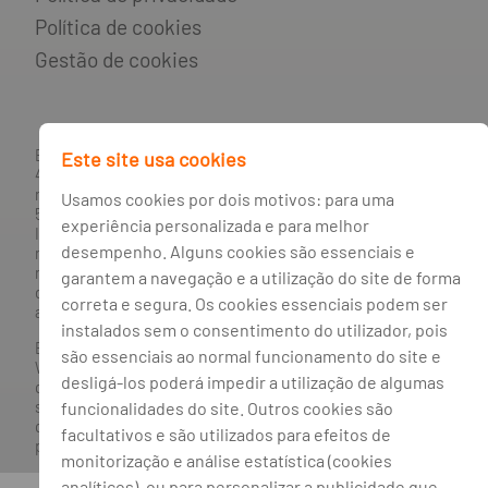
Política de cookies
Gestão de cookies
BANCO BPI, S.A., com sede na Avenida da Boavista, 1117,
Este site usa cookies
4100-129 Porto; Capital Social: € 1 293 063 324,98; matriculada
na CRC Porto sob o número de matrícula PTIRNMJ 501 214
Usamos cookies por dois motivos: para uma
534, como o número de identificação fiscal 501 214 534.
experiência personalizada e para melhor
Intermediário financeiro registado na CMVM com o n° 300 e
desempenho. Alguns cookies são essenciais e
no Banco de Portugal sob o código n° 10. Agente de Seguros
n.º 419527591, registado junto da Autoridade de Supervisão
garantem a navegação e a utilização do site de forma
de Seguros e Fundos de Pensões em 21/01/2019, e autorizado
correta e segura. Os cookies essenciais podem ser
a exercer atividade nos Ramos de Seguro Vida e Não Vida.
instalados sem o consentimento do utilizador, pois
Banco BPI ©. Todos os direitos reservados.
são essenciais ao normal funcionamento do site e
Website
Acessível.
O Banco BPI não se responsabiliza por
desligá-los poderá impedir a utilização de algumas
quaisquer traduções do site efetuadas através do browser,
sendo a versão em língua portuguesa a única versão oficial,
funcionalidades do site. Outros cookies são
que prevalecerá em qualquer caso. Este site encontra-se em
facultativos e são utilizados para efeitos de
processo de adoção do novo acordo ortográfico.
monitorização e análise estatística (cookies
analíticos), ou para personalizar a publicidade que