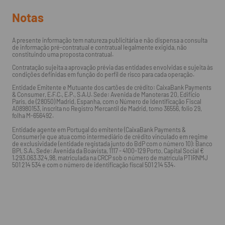
Notas
A presente informação tem natureza publicitária e não dispensa a consulta
de informação pré-contratual e contratual legalmente exigida, não
constituindo uma proposta contratual.
Contratação sujeita a aprovação prévia das entidades envolvidas e sujeita às
condições definidas em função do perfil de risco para cada operação.
Entidade Emitente e Mutuante dos cartões de crédito: CaixaBank Payments
& Consumer, E.F.C., E.P., S.A.U. Sede: Avenida de Manoteras 20, Edificio
París, de (28050) Madrid, Espanha, com o Número de Identificação Fiscal
A08980153, inscrita no Registro Mercantil de Madrid, tomo 36556, folio 29,
folha M-656492.
Entidade agente em Portugal do emitente (CaixaBank Payments &
Consumer) e que atua como intermediário de crédito vinculado em regime
de exclusividade (entidade registada junto do BdP com o número 10): Banco
BPI, S.A., Sede: Avenida da Boavista, 1117 - 4100-129 Porto, Capital Social €
1.293.063.324,98, matriculada na CRCP sob o número de matrícula PTIRNMJ
501 214 534 e com o número de identificação fiscal 501 214 534.