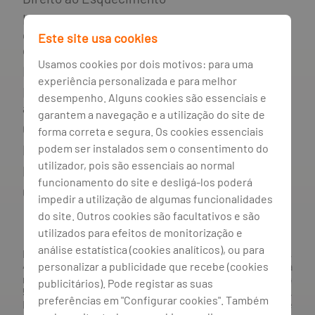
Incumprimento de contratos de
crédito e rede de apoio ao
Este site usa cookies
consumidor endividado
Usamos cookies por dois motivos: para uma
Mediador do crédito
experiência personalizada e para melhor
Livro de reclamações e resolução
desempenho. Alguns cookies são essenciais e
alternativa de litígios
garantem a navegação e a utilização do site de
Canal de irregularidades
forma correta e segura. Os cookies essenciais
podem ser instalados sem o consentimento do
Política de privacidade
utilizador, pois são essenciais ao normal
Política de cookies
funcionamento do site e desligá-los poderá
Gestão de cookies
impedir a utilização de algumas funcionalidades
do site. Outros cookies são facultativos e são
utilizados para efeitos de monitorização e
análise estatística (cookies analíticos), ou para
BANCO BPI, S.A., com sede na Avenida da Boavista, 1117,
personalizar a publicidade que recebe (cookies
4100-129 Porto; Capital Social: € 1 293 063 324,98; matriculada
na CRC Porto sob o número de matrícula PTIRNMJ 501 214
publicitários). Pode registar as suas
534, como o número de identificação fiscal 501 214 534.
preferências em "Configurar cookies". Também
Intermediário financeiro registado na CMVM com o n° 300 e