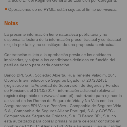
artículo 17 del Régimen General de Exención por Categoría.
Operaciones de no PYME: están sujetas al límite
de minimis
.
Notas
La presente información tiene naturaleza publicitaria y no
dispensa la lectura de la información precontractual y contractual
exigida por la ley, no constituyendo una propuesta contractual.
Contratación sujeta a la aprobación previa de las entidades
implicadas, y sujeta a las condiciones definidas en función del
perfil de riesgo para cada operación.
Banco BPI, S.A., Sociedad Abierta, Rua Tenente Valadim, 284,
Oporto, Intermediador de Seguros Ligado n.º 207232431
(registrado en la Autoridad de Supervisión de Seguros y Fondos
de Pensiones el 31/10/2017 - información adicional relativa al
registro disponible en www.asf.com.pt), autorizado para ejercer la
actividad en las Ramas de Seguro de Vida y No Vida con las
Aseguradoras BPI Vida e Pensões - Companhia de Seguros Vida,
S.A., Companhia de Seguros Allianz Portugal, S.A. y COSEC -
Companhia de Seguro de Créditos, S.A. El Banco BPI, S.A. no
está autorizado para cobrar primas ni para celebrar contratos en
nombre de COSEC, Allianz o BPI Vida e Pensões y, en su calidad