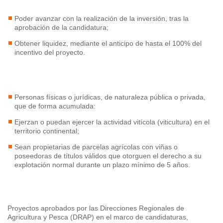
esenciales se pueden instalar sin el
consentimiento del usuario, ya que son
Poder avanzar con la realización de la inversión, tras la
esenciales para el funcionamiento normal del
aprobación de la candidatura;
sitio web y desactivarlas puede impedir el uso
Obtener liquidez, mediante el anticipo de hasta el 100% del
de algunas funciones del sitio web. Otras
incentivo del proyecto.
cookies son opcionales y se utilizan con fines
de seguimiento y análisis estadístico (cookies
Beneficiarios
analíticas) o para personalizar la publicidad que
Personas físicas o jurídicas, de naturaleza pública o privada,
recibe (cookies publicitarias). Puedes registrar
que de forma acumulada:
tus preferencias en “Configurar cookies”.
Ejerzan o puedan ejercer la actividad vitícola (viticultura) en el
También puede aceptar todas las cookies
territorio continental;
haciendo clic en "Aceptar todo".
Sean propietarias de parcelas agrícolas con viñas o
poseedoras de títulos válidos que otorguen el derecho a su
Aceptar todas las cookies
explotación normal durante un plazo mínimo de 5 años.
Configurar cookies
Operaciones elegibles
Rechazar
Proyectos aprobados por las Direcciones Regionales de
Agricultura y Pesca (DRAP) en el marco de candidaturas,