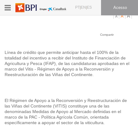
PT
EN
ES
Acesso
A
A
A
Línea BPI Vitis
Compartir
Línea de crédito que permite anticipar hasta el 100% de la
totalidad del incentivo a recibir del Instituto de Financiación de
Agricultura y Pesca (IFAP), de las candidaturas aprobadas en el
marco del Vitis - Régimen de Apoyo a la Reconversión y
Reestructuración de las Viñas del Continente.
Descripción
Este sitio web utiliza cookies
El Régimen de Apoyo a la Reconversión y Reestructuración de
Utilizamos cookies por dos razones: para una
las Viñas del Continente (VITIS) constituye una de las
experiencia personalizada y para un mejor
denominadas Medidas de Apoyo al Mercado definidas en el
marco de la PAC - Política Agrícola Común, orientada
rendimiento. Algunas cookies son esenciales y
específicamente a apoyar el sector de la viticultura.
garantizan una navegación y utilización
correcta y segura del sitio web. Las cookies
Ventajas