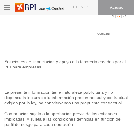
PT
EN
ES
Acesso
A
A
A
Oferta BCI para
Compartir
empresas
Soluciones de financiación y apoyo a la tesorería creadas por el
BCI para empresas.
Notas
Este sitio web utiliza cookies
La presente información tiene naturaleza publicitaria y no
dispensa la lectura de la información precontractual y contractual
Utilizamos cookies por dos razones: para una
exigida por la ley, no constituyendo una propuesta contractual.
experiencia personalizada y para un mejor
Contratación sujeta a la aprobación previa de las entidades
rendimiento. Algunas cookies son esenciales y
implicadas, y sujeta a las condiciones definidas en función del
garantizan una navegación y utilización
perfil de riesgo para cada operación.
correcta y segura del sitio web. Las cookies