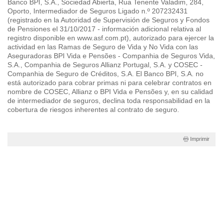
Banco BPI, S.A., Sociedad Abierta, Rua Tenente Valadim, 284,
esenciales se pueden instalar sin el
Oporto, Intermediador de Seguros Ligado n.º 207232431
consentimiento del usuario, ya que son
(registrado en la Autoridad de Supervisión de Seguros y Fondos
esenciales para el funcionamiento normal del
de Pensiones el 31/10/2017 - información adicional relativa al
registro disponible en www.asf.com.pt), autorizado para ejercer la
sitio web y desactivarlas puede impedir el uso
actividad en las Ramas de Seguro de Vida y No Vida con las
de algunas funciones del sitio web. Otras
Aseguradoras BPI Vida e Pensões - Companhia de Seguros Vida,
cookies son opcionales y se utilizan con fines
S.A., Companhia de Seguros Allianz Portugal, S.A. y COSEC -
Companhia de Seguro de Créditos, S.A. El Banco BPI, S.A. no
de seguimiento y análisis estadístico (cookies
está autorizado para cobrar primas ni para celebrar contratos en
analíticas) o para personalizar la publicidad que
nombre de COSEC, Allianz o BPI Vida e Pensões y, en su calidad
recibe (cookies publicitarias). Puedes registrar
de intermediador de seguros, declina toda responsabilidad en la
cobertura de riesgos inherentes al contrato de seguro.
tus preferencias en “Configurar cookies”.
También puede aceptar todas las cookies
haciendo clic en "Aceptar todo".
Imprimir
Aceptar todas las cookies
Configurar cookies
Rechazar