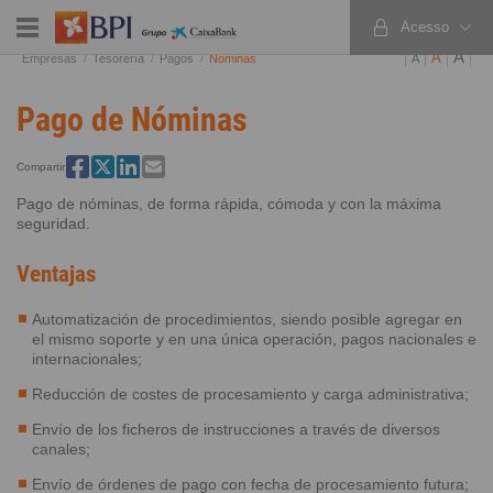
Acesso
PT
EN
ES
A
A
Empresas
Tesorería
Pagos
Nóminas
A
Pago de Nóminas
Compartir
Pago de nóminas, de forma rápida, cómoda y con la máxima
seguridad.
Ventajas
Automatización de procedimientos, siendo posible agregar en
el mismo soporte y en una única operación, pagos nacionales e
internacionales;
Reducción de costes de procesamiento y carga administrativa;
Envío de los ficheros de instrucciones a través de diversos
canales;
Envío de órdenes de pago con fecha de procesamiento futura;