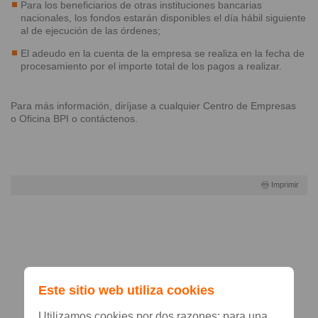
Para los beneficiarios de otras instituciones bancarias
nacionales, los fondos estarán disponibles el día hábil siguiente
al de ejecución de las órdenes;
El adeudo en la cuenta de la empresa se realiza en la fecha de
procesamiento por el importe total de los pagos a realizar.
Para más información, diríjase a cualquier Centro de Empresas
o Oficina BPI o contáctenos.
Imprimir
Este sitio web utiliza cookies
Utilizamos cookies por dos razones: para una