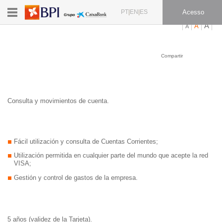
PT
EN
ES
Acesso
A
A
A
Visa Electron
Compartir
Empresas
Consulta y movimientos de cuenta.
Ventajas
Fácil utilización y consulta de Cuentas Corrientes;
Este sitio web utiliza cookies
Utilización permitida en cualquier parte del mundo que acepte la red
VISA;
Utilizamos cookies por dos razones: para una
experiencia personalizada y para un mejor
Gestión y control de gastos de la empresa.
rendimiento. Algunas cookies son esenciales y
Plazo
garantizan una navegación y utilización
correcta y segura del sitio web. Las cookies
5 años (validez de la Tarjeta).