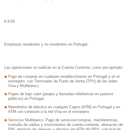
esenciales se pueden instalar sin el
consentimiento del usuario, ya que son
Anualidad
esenciales para el funcionamiento normal del
€ 8,50.
sitio web y desactivarlas puede impedir el uso
de algunas funciones del sitio web. Otras
Beneficiarios
cookies son opcionales y se utilizan con fines
de seguimiento y análisis estadístico (cookies
Empresas residentes y no residentes en Portugal.
analíticas) o para personalizar la publicidad que
Operaciones
recibe (cookies publicitarias). Puedes registrar
tus preferencias en “Configurar cookies”.
Las operaciones se realizan en la Cuenta Corriente, como por ejemplo:
También puede aceptar todas las cookies
Pago de compras en cualquier establecimiento en Portugal y en el
haciendo clic en "Aceptar todo".
extranjero, con Terminales de Punto de Venta (TPV) de las redes
Visa y Multibanco;
Aceptar todas las cookies
Pagos de bajo valor (peajes y llamadas telefónicas en puestos
públicos) en Portugal;
Configurar cookies
Reembolso de efectivo en cualquier Cajero (ATM) en Portugal y en
ATM con conexión a la red Visa en el extranjero;
Rechazar
Servicios Multibanco: Pago de servicios/compras, transferencias,
consulta de saldos y movimientos de cuenta corriente, alteración de
PIN, depósito de cheques y efectivo (en ATM del BPI), solicitud de