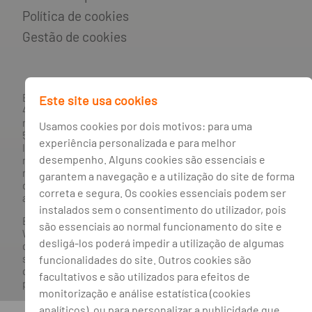
Política de cookies
Gestão de cookies
BANCO BPI, S.A., com sede na Avenida da Boavista, 1117,
Este site usa cookies
4100-129 Porto; Capital Social: € 1 293 063 324,98; matriculada
na CRC Porto sob o número de matrícula PTIRNMJ 501 214
Usamos cookies por dois motivos: para uma
534, como o número de identificação fiscal 501 214 534.
experiência personalizada e para melhor
Intermediário financeiro registado na CMVM com o n° 300 e
desempenho. Alguns cookies são essenciais e
no Banco de Portugal sob o código n° 10. Agente de Seguros
n.º 419527591, registado junto da Autoridade de Supervisão
garantem a navegação e a utilização do site de forma
de Seguros e Fundos de Pensões em 21/01/2019, e autorizado
correta e segura. Os cookies essenciais podem ser
a exercer atividade nos Ramos de Seguro Vida e Não Vida.
instalados sem o consentimento do utilizador, pois
Banco BPI ©. Todos os direitos reservados.
são essenciais ao normal funcionamento do site e
Website
Acessível.
O Banco BPI não se responsabiliza por
desligá-los poderá impedir a utilização de algumas
quaisquer traduções do site efetuadas através do browser,
sendo a versão em língua portuguesa a única versão oficial,
funcionalidades do site. Outros cookies são
que prevalecerá em qualquer caso. Este site encontra-se em
facultativos e são utilizados para efeitos de
processo de adoção do novo acordo ortográfico.
monitorização e análise estatística (cookies
analíticos), ou para personalizar a publicidade que