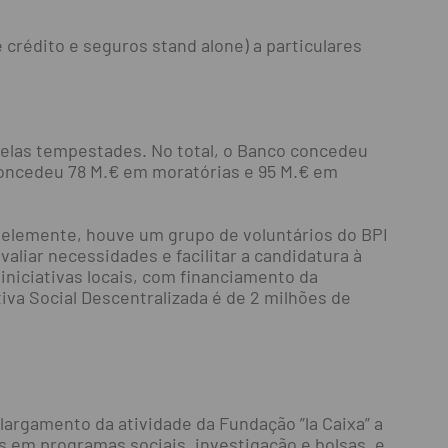
 crédito e seguros stand alone) a particulares
pelas tempestades. No total, o Banco concedeu
 concedeu 78 M.€ em moratórias e 95 M.€ em
alelemente, houve um grupo de voluntários do BPI
valiar necessidades e facilitar a candidatura à
iniciativas locais, com financiamento da
tiva Social Descentralizada é de 2 milhões de
largamento da atividade da Fundação ”la Caixa” a
os em programas sociais, investigação e bolsas, e