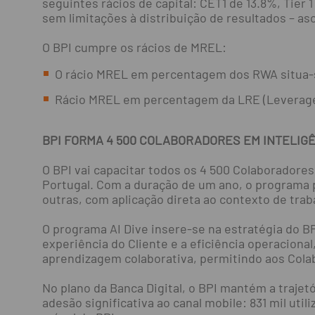
seguintes rácios de capital: CET1 de 13.8%, Tier 1
sem limitações à distribuição de resultados – asc
O BPI cumpre os rácios de MREL:
O rácio MREL em percentagem dos RWA situa-s
Rácio MREL em percentagem da LRE (Leverage R
BPI FORMA 4 500 COLABORADORES EM INTELIGÊ
O BPI vai capacitar todos os 4 500 Colaboradores
Portugal. Com a duração de um ano, o programa p
outras, com aplicação direta ao contexto de trab
O programa AI Dive insere-se na estratégia do B
experiência do Cliente e a eficiência operacion
aprendizagem colaborativa, permitindo aos Colab
No plano da Banca Digital, o BPI mantém a trajet
adesão significativa ao canal mobile: 831 mil uti