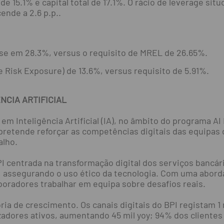
 de 15.1% e capital total de 17.1%. O rácio de leverage sit
ende a 2.6 p.p..
e em 28.3%, versus o requisito de MREL de 26.65%.
isk Exposure) de 13.6%, versus requisito de 5.91%.
NCIA ARTIFICIAL
 em Inteligência Artificial (IA), no âmbito do programa A
retende reforçar as competências digitais das equipas 
alho.
PI centrada na transformação digital dos serviços bancár
al, assegurando o uso ético da tecnologia. Com uma abor
oradores trabalhar em equipa sobre desafios reais.
ória de crescimento. Os canais digitais do BPI registam 1
lizadores ativos, aumentando 45 mil yoy; 94% dos cliente