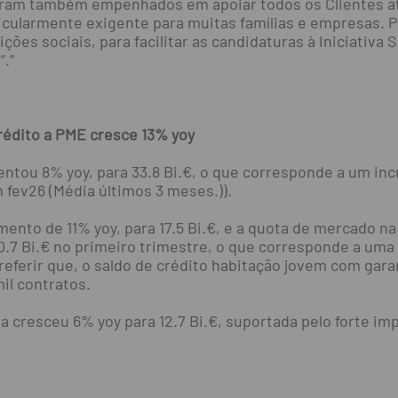
ram também empenhados em apoiar todos os Clientes af
cularmente exigente para muitas famílias e empresas. 
ições sociais, para facilitar as candidaturas à Iniciativ
.”
Crédito a PME cresce 13% yoy
umentou 8% yoy, para 33.8 Bi.€, o que corresponde a um i
fev26 (Média últimos 3 meses.)).
mento de 11% yoy, para 17.5 Bi.€, e a quota de mercado na
 0.7 Bi.€ no primeiro trimestre, o que corresponde a u
eferir que, o saldo de crédito habitação jovem com garant
il contratos.
ra cresceu 6% yoy para 12.7 Bi.€, suportada pelo forte im