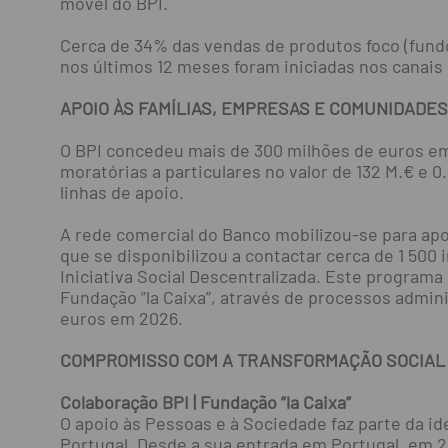
móvel do BPI.
Cerca de 34% das vendas de produtos foco (fundos
nos últimos 12 meses foram iniciadas nos canais 
APOIO ÀS FAMÍLIAS, EMPRESAS E COMUNIDADE
O BPI concedeu mais de 300 milhões de euros em
moratórias a particulares no valor de 132 M.€ e
linhas de apoio.
A rede comercial do Banco mobilizou-se para apo
que se disponibilizou a contactar cerca de 1 500 
Iniciativa Social Descentralizada. Este programa
Fundação ”la Caixa”, através de processos adminis
euros em 2026.
COMPROMISSO COM A TRANSFORMAÇÃO SOCIAL
Colaboração BPI | Fundação ”la Caixa”
O apoio às Pessoas e à Sociedade faz parte da id
Portugal. Desde a sua entrada em Portugal, em 20