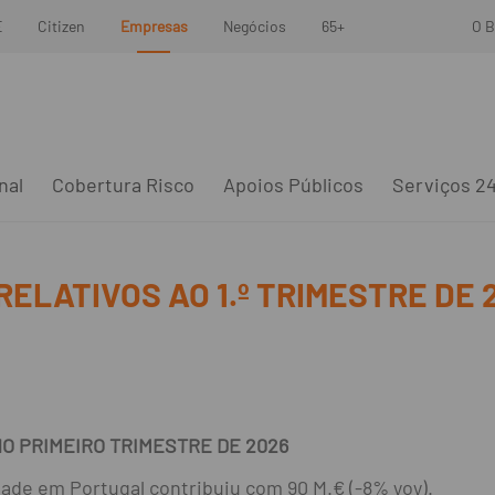
E
Citizen
Empresas
Negócios
65+
O B
nal
Cobertura Risco
Apoios Públicos
Serviços 2
ELATIVOS AO 1.º TRIMESTRE DE 
NO PRIMEIRO TRIMESTRE DE 2026
dade em Portugal contribuiu com 90 M.€ (-8% yoy).