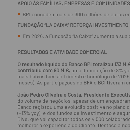
APOIO ÀS FAMÍLIAS, EMPRESAS E COMUNIDADE
BPI concedeu mais de 300 milhões de euros e
FUNDAÇÃO ”LA CAIXA” REFORÇA INVESTIMENTO
Em 2026, a Fundação ”la Caixa” aumenta a sua 
RESULTADOS E ATIVIDADE COMERCIAL
O resultado líquido do Banco BPI totalizou 133 M.
contribuiu com 90 M.€
, uma diminuição de 8% yo
mais baixos face ao trimestre homólogo de 2025.
meses). As participações no BFA e BCI tiveram um
João Pedro Oliveira e Costa, Presidente Executi
do volume de negócios, apesar de um enquadrame
Banco registou uma evolução positiva no plano c
(+13% yoy), e dos fundos de investimento e segu
Dive, que vai capacitar todos os 4 500 colaborad
melhorar a experiência do Cliente. Destaco aind