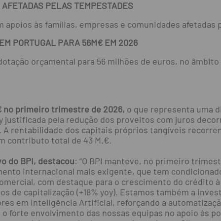
S AFETADAS PELAS TEMPESTADES
m apoios às famílias, empresas e comunidades afetadas 
 EM PORTUGAL PARA 56M€ EM 2026
dotação orçamental para 56 milhões de euros, no âmbito 
€ no primeiro trimestre de 2026,
o que representa uma d
y justificada pela redução dos proveitos com juros deco
 A rentabilidade dos capitais próprios tangíveis recorre
 contributo total de 43 M.€.
vo do BPI, destacou
: “O BPI manteve, no primeiro trimes
nto internacional mais exigente, que tem condicionado
omercial, com destaque para o crescimento do crédito à
ros de capitalização (+18% yoy). Estamos também a inves
ores em Inteligência Artificial, reforçando a automatiza
a o forte envolvimento das nossas equipas no apoio às p