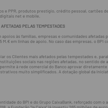
 e PPR, produtos prestígio, crédito pessoal, cartões de
digitais net e mobile.
S AFETADAS PELAS TEMPESTADES
 apoios às famílias, empresas e comunidades afetadas 
 0.5 M.€ em linhas de apoio. No caso das empresas, o BPI
iar os Clientes mais afetados pelas tempestades e, par
instituições sociais nas regiões afetadas, no sentido de a
 permite à rede comercial do Banco aprovar diretamente 
trativos muito simplificados. A dotação global da Inicia
entidade do BPI e do Grupo CaixaBank, reforçado com o a
18, a Fundação ”la Caixa” já investiu 265 milhões de eur