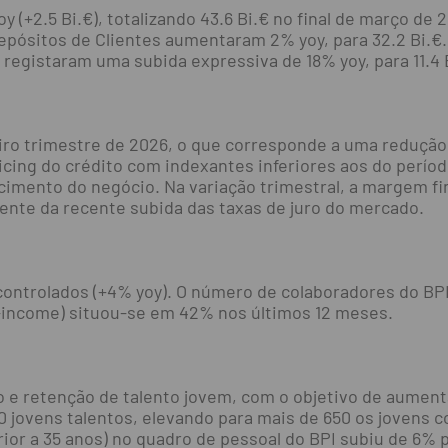
 (+2.5 Bi.€), totalizando 43.6 Bi.€ no final de março de
epósitos de Clientes aumentaram 2% yoy, para 32.2 Bi.€. 
registaram uma subida expressiva de 18% yoy, para 11.4 Bi
iro trimestre de 2026, o que corresponde a uma redução
icing do crédito com indexantes inferiores aos do perío
imento do negócio. Na variação trimestral, a margem fi
rente da recente subida das taxas de juro do mercado.
ontrolados (+4% yoy). O número de colaboradores do BPI
o-income) situou-se em 42% nos últimos 12 meses.
e retenção de talento jovem, com o objetivo de aumenta
0 jovens talentos, elevando para mais de 650 os jovens
rior a 35 anos) no quadro de pessoal do BPI subiu de 6% 