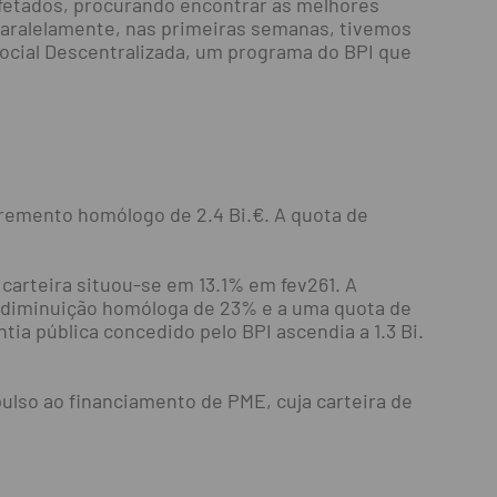
etados, procurando encontrar as melhores
Paralelamente, nas primeiras semanas, tivemos
a Social Descentralizada, um programa do BPI que
ncremento homólogo de 2.4 Bi.€. A quota de
 carteira situou-se em 13.1% em fev261. A
ma diminuição homóloga de 23% e a uma quota de
ia pública concedido pelo BPI ascendia a 1.3 Bi.
pulso ao financiamento de PME, cuja carteira de