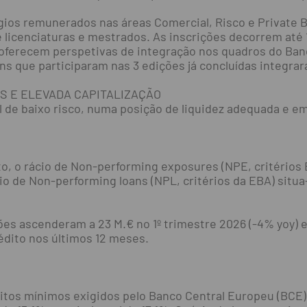
gios remunerados nas áreas Comercial, Risco e Private B
e licenciaturas e mestrados. As inscrições decorrem até
ferecem perspetivas de integração nos quadros do Banc
ens que participaram nas 3 edições já concluídas integra
S E ELEVADA CAPITALIZAÇÃO
l de baixo risco, numa posição de liquidez adequada e em
o, o rácio de Non-performing exposures (NPE, critérios 
io de Non-performing loans (NPL, critérios da EBA) situ
es ascenderam a 23 M.€ no 1º trimestre 2026 (-4% yoy) e 
édito nos últimos 12 meses.
itos mínimos exigidos pelo Banco Central Europeu (BCE).