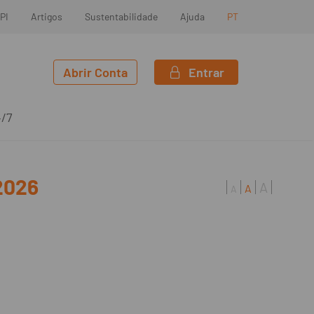
PI
Artigos
Sustentabilidade
Ajuda
PT
Abrir Conta
Entrar
4/7
2026
A
A
A